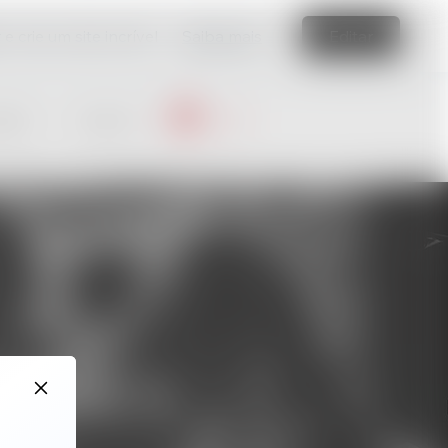
e crie um site incrível
Saiba mais
Editar