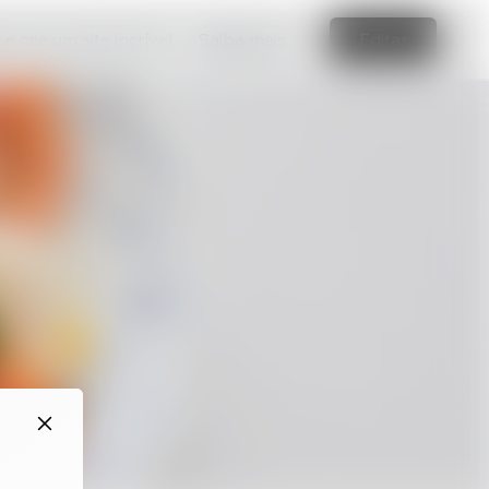
e crie um site incrível
Saiba mais
Editar