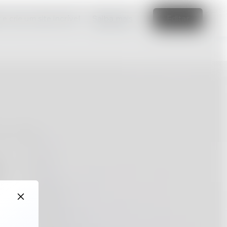
e crie um site incrível
Saiba mais
Editar