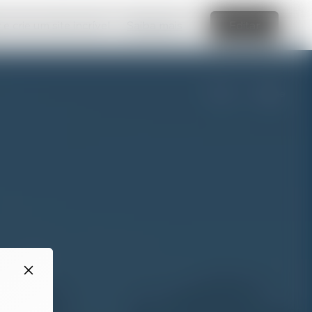
e crie um site incrível
Saiba mais
Editar