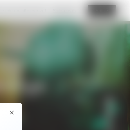
e crie um site incrível
Saiba mais
Editar