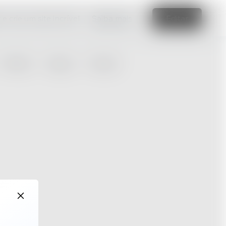
e crie um site incrível
Saiba mais
Editar