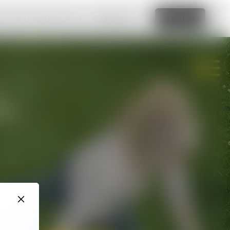
e crie um site incrível
Saiba mais
Editar