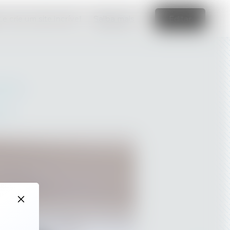
e crie um site incrível
Saiba mais
Editar