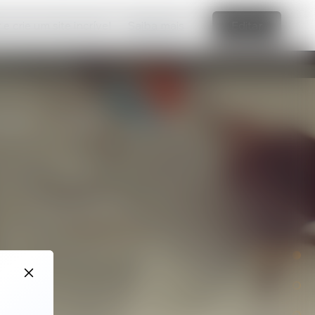
e crie um site incrível
Saiba mais
Editar