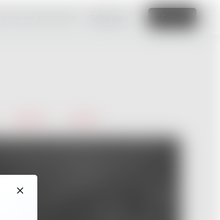
e crie um site incrível
Saiba mais
Editar