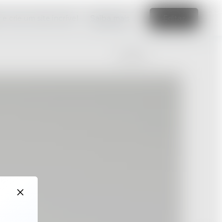
e crie um site incrível
Saiba mais
Editar