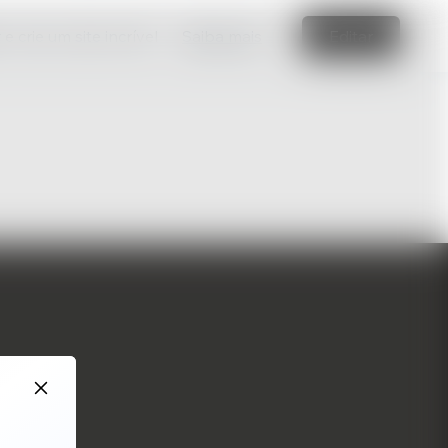
e crie um site incrível
Saiba mais
Editar