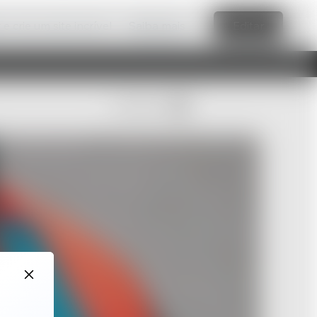
e crie um site incrível
Saiba mais
Editar