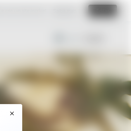
e crie um site incrível
Saiba mais
Editar