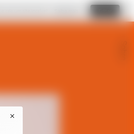
e crie um site incrível
Saiba mais
Editar