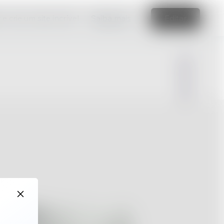
e crie um site incrível
Saiba mais
Editar