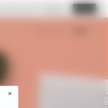
e crie um site incrível
Saiba mais
Editar