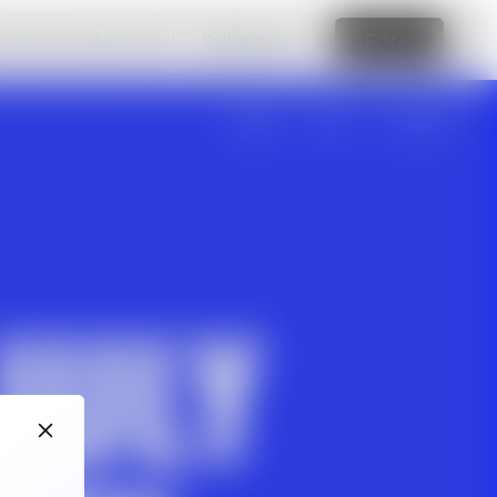
e crie um site incrível
Saiba mais
Editar