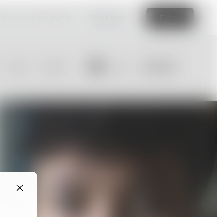
e crie um site incrível
Saiba mais
Editar