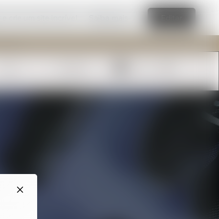
e crie um site incrível
Saiba mais
Editar