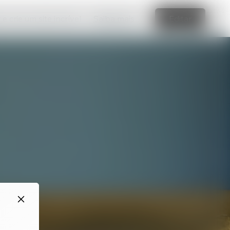
e crie um site incrível
Saiba mais
Editar