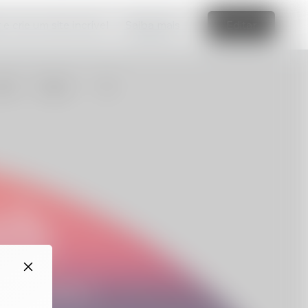
e crie um site incrível
Saiba mais
Editar