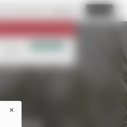
e crie um site incrível
Saiba mais
Editar