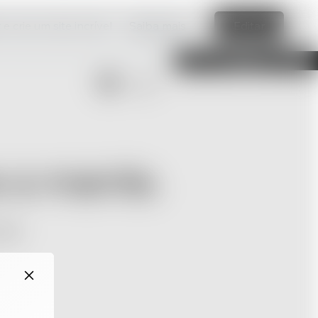
e crie um site incrível
Saiba mais
Editar