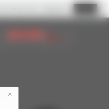
e crie um site incrível
Saiba mais
Editar