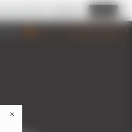
e crie um site incrível
Saiba mais
Editar