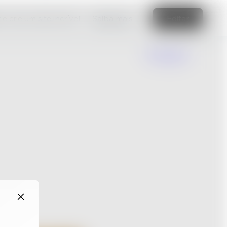
e crie um site incrível
Saiba mais
Editar