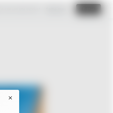
e crie um site incrível
Saiba mais
Editar