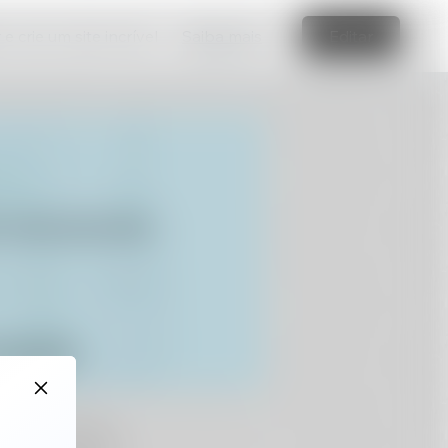
e crie um site incrível
Saiba mais
Editar