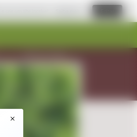
e crie um site incrível
Saiba mais
Editar