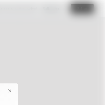
e crie um site incrível
Saiba mais
Editar