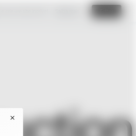
e crie um site incrível
Saiba mais
Editar