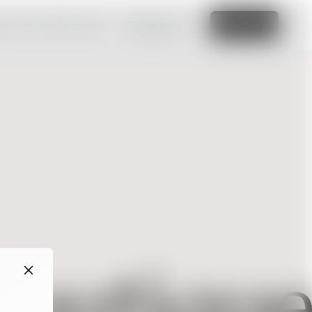
e crie um site incrível
Saiba mais
Editar