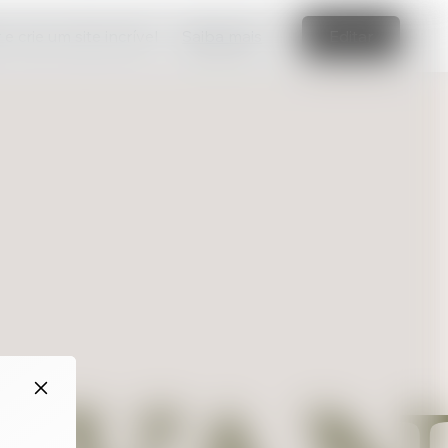
e crie um site incrível
Saiba mais
Editar