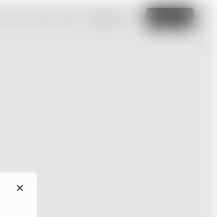
e crie um site incrível
Saiba mais
Editar