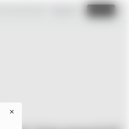
e crie um site incrível
Saiba mais
Editar