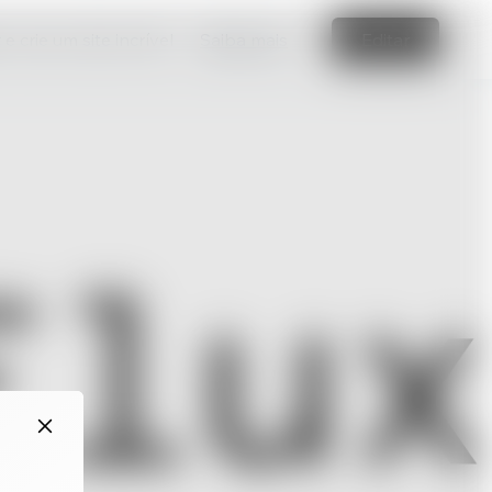
e crie um site incrível
Saiba mais
Editar