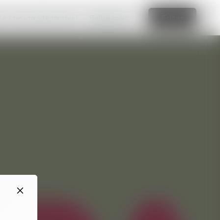
e crie um site incrível
Saiba mais
Editar