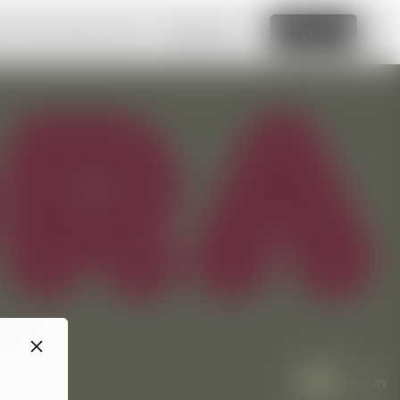
e crie um site incrível
Saiba mais
Editar