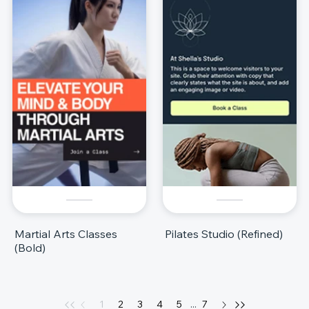
Martial Arts Classes
Pilates Studio (Refined)
(Bold)
1
2
3
4
5
...
7