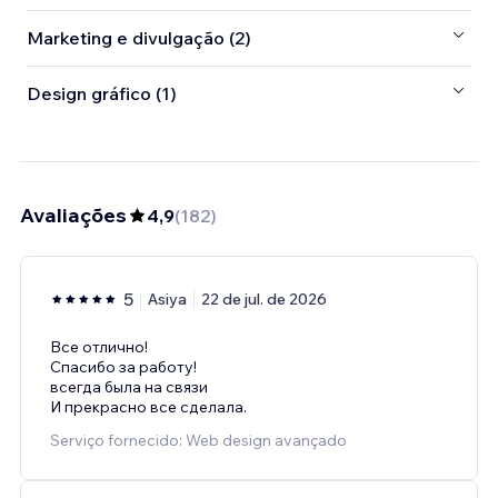
Marketing e divulgação (2)
Design gráfico (1)
Avaliações
4,9
(
182
)
5
Asiya
22 de jul. de 2026
Все отлично!
Спасибо за работу!
всегда была на связи
И прекрасно все сделала.
Serviço fornecido: Web design avançado