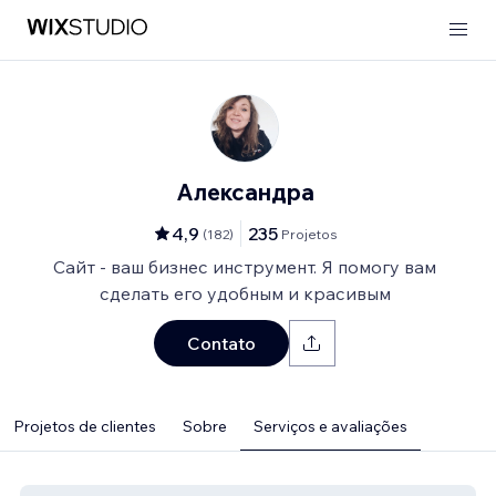
Александра
4,9
235
(
182
)
Projetos
Сайт - ваш бизнес инструмент. Я помогу вам
сделать его удобным и красивым
Contato
Projetos de clientes
Sobre
Serviços e avaliações