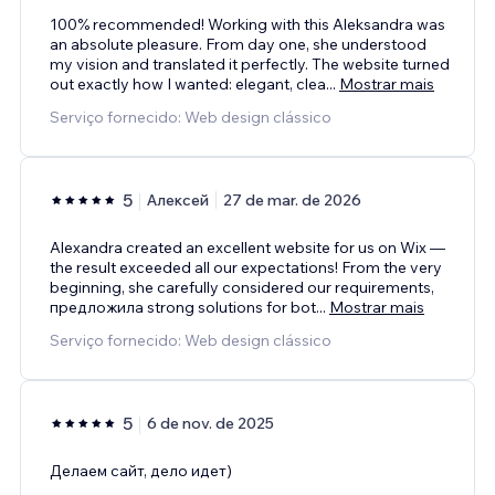
100% recommended! Working with this Aleksandra was
an absolute pleasure. From day one, she understood
my vision and translated it perfectly. The website turned
out exactly how I wanted: elegant, clea
...
Mostrar mais
Serviço fornecido: Web design clássico
5
Алексей
27 de mar. de 2026
Alexandra created an excellent website for us on Wix —
the result exceeded all our expectations! From the very
beginning, she carefully considered our requirements,
предложила strong solutions for bot
...
Mostrar mais
Serviço fornecido: Web design clássico
5
6 de nov. de 2025
Делаем сайт, дело идет)