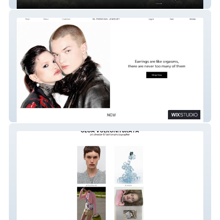
ArchGraph
EL Jewelry