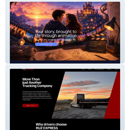
StoryToon for you!
Ruz Express Llc