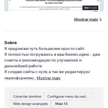
RMB Games
Mostrar mais
Sobre
Я предлагаю чуть больше,чем просто сайт.
Я полностью погружаюсь в ваш бизнес,идею - даю
советы и рекомендации по улучшению и
дальнейшей работе.
Я создаю сайты с нуля, а так же редактирую/
переоформляю
...
Mostrar mais
Conectar domínio
Configurar menu do restaurante
Web design avançado
Mais 14