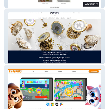
Olga
FinladiaCaviar ресторан магазин икры