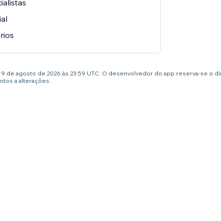
alistas
ial
rios
té 9 de agosto de 2026 às 23:59 UTC. O desenvolvedor do app reserva-se o d
tos a alterações.