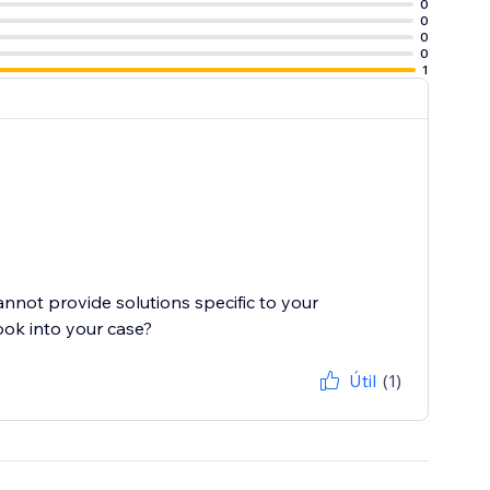
0
0
0
0
1
cannot provide solutions specific to your
ook into your case?
Útil
(1)