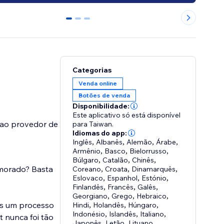
0
1
2
Categorias
Venda online
Botões de venda
Disponibilidade:
Este aplicativo só está disponível
 ao provedor de
para Taiwan.
Idiomas do app:
Inglês
,
Albanês
,
Alemão
,
Árabe
,
Armênio
,
Basco
,
Bielorrusso
,
Búlgaro
,
Catalão
,
Chinês
,
morado? Basta
Coreano
,
Croata
,
Dinamarquês
,
Eslovaco
,
Espanhol
,
Estónio
,
Finlandês
,
Francês
,
Galês
,
Georgiano
,
Grego
,
Hebraico
,
es um processo
Hindi
,
Holandês
,
Húngaro
,
Indonésio
,
Islandês
,
Italiano
,
 nunca foi tão
Japonês
,
Letão
,
Lituano
,