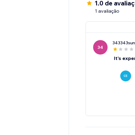
1.0 de avalia
1 avaliação
343343sun
34
It's expe
CE