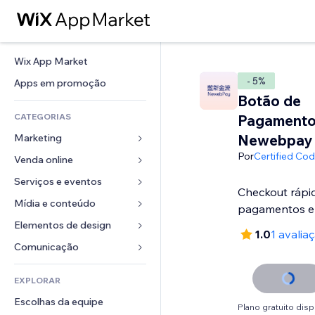
Wix App Market
- 5%
Apps em promoção
Botão de
CATEGORIAS
Pagament
Newebpay
Marketing
Por
Certified Co
Venda online
Anúncios
Mobile
Serviços e eventos
Apps para lojas
Checkout rápi
Análises
Frete e entrega
Mídia e conteúdo
Hotéis
pagamentos e
Redes sociais
Botões de venda
Eventos
Elementos de design
Galeria
1.0
1 avalia
SEO
Cursos online
Restaurantes
Músicas
Mapas e navegação
Comunicação 
Engajamento
Impressão sob demanda
Imobiliária
Podcasts
Privacidade e segurança
Formulários
Listas do site
Contabilidade
EXPLORAR
Meus agendamentos
Fotografia
Relógio
Blog
Email
Cupons e fidelidade
Escolhas da equipe
Vídeo
Templates de página
Enquetes
Plano gratuito disp