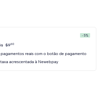
- 5%
60
ês
$
9
e pagamentos reais com o botão de pagamento
 taxa acrescentada à Newebpay