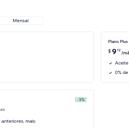
Mensal
Plano Plus
9
12
$
/m
Aceit
0% de
- 5%
60
7
 anteriores, mais: