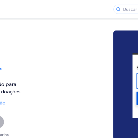
o
de
do para
 doações
ção
onível