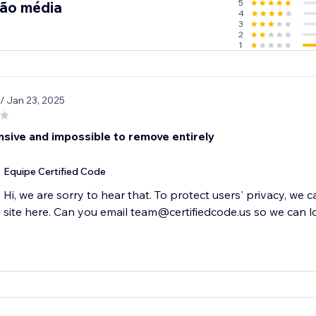
5
ção média
4
3
2
1
/ Jan 23, 2025
nsive and impossible to remove entirely
Equipe Certified Code
Hi, we are sorry to hear that. To protect users' privacy, we 
site here. Can you email team@certifiedcode.us so we can l