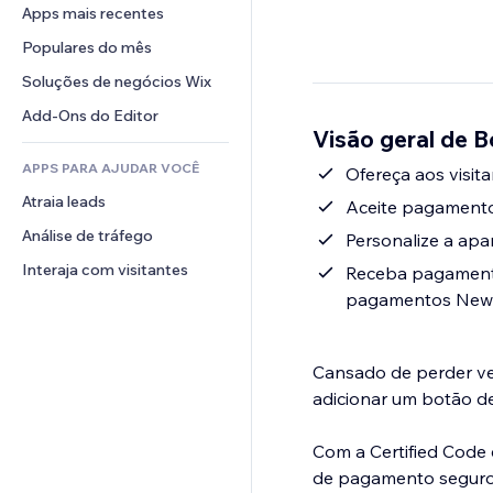
Conversão
Soluções de armazenamento
Apps mais recentes
PDF
Efeitos de imagem
Chat
Dropshipping
Compartilhamento de arquivos
Populares do mês
Botões e menus
Comentários
Preços e assinaturas
Notícias
Banners e selos
Soluções de negócios Wix
Telefone
Financiamento coletivo
Serviços de conteúdo
Calculadoras
Comunidade
Add-Ons do Editor
Alimentos e bebidas
Visão geral de
Efeitos de texto
Busca
Avaliações e depoimentos
APPS PARA AJUDAR VOCÊ
Previsão do tempo
Ofereça aos visit
CRM
Atraia leads
Tabelas e gráficos
Aceite pagamento
Análise de tráfego
Personalize a apa
Interaja com visitantes
Receba pagamento
pagamentos Ne
Cansado de perder ve
adicionar um botão de
Com a Certified Code
de pagamento seguro e