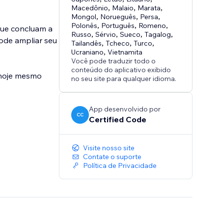
Macedônio
,
Malaio
,
Marata
,
Mongol
,
Norueguês
,
Persa
,
Polonês
,
Português
,
Romeno
,
que concluam a
Russo
,
Sérvio
,
Sueco
,
Tagalog
,
ode ampliar seu
Tailandês
,
Tcheco
,
Turco
,
Ucraniano
,
Vietnamita
Você pode traduzir todo o
conteúdo do aplicativo exibido
 hoje mesmo
no seu site para qualquer idioma.
App desenvolvido por
CC
Certified Code
Visite nosso site
Contate o suporte
Política de Privacidade