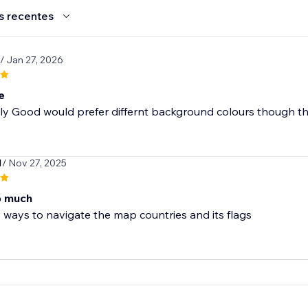
s recentes
/ Jan 27, 2026
e
ly Good would prefer differnt background colours though the wh
1
/ Nov 27, 2025
so much
e ways to navigate the map countries and its flags