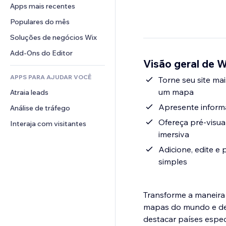
Conversão
Soluções de armazenamento
Apps mais recentes
PDF
Efeitos de imagem
Chat
Dropshipping
Compartilhamento de arquivos
Populares do mês
Botões e menus
Comentários
Preços e assinaturas
Notícias
Banners e selos
Soluções de negócios Wix
Telefone
Financiamento coletivo
Serviços de conteúdo
Calculadoras
Comunidade
Add-Ons do Editor
Alimentos e bebidas
Visão geral de 
Efeitos de texto
Busca
Avaliações e depoimentos
APPS PARA AJUDAR VOCÊ
Previsão do tempo
Torne seu site ma
CRM
um mapa
Atraia leads
Tabelas e gráficos
Apresente informa
Análise de tráfego
Ofereça pré-visua
Interaja com visitantes
imersiva
Adicione, edite e
simples
Transforme a maneira
mapas do mundo e de 
destacar países espec