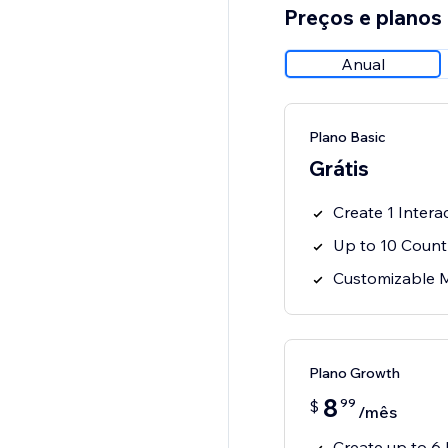
Preços e planos
Anual
Plano Basic
Grátis
Create 1 Intera
Up to 10 Count
Customizable 
Plano Growth
8
99
$
/mês
Create up to 6