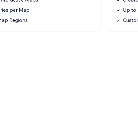
ries per Map
Up to 
Map Regions
Custo