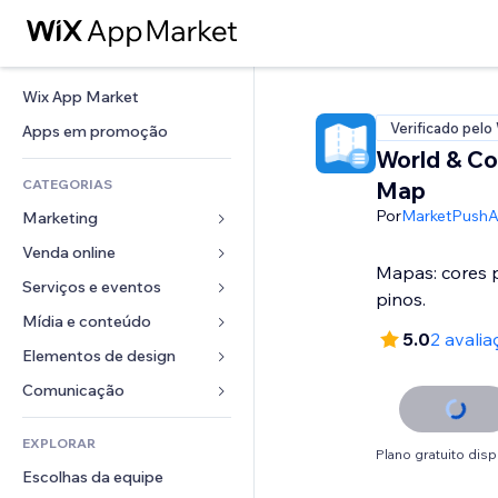
Wix App Market
Verificado pelo
Apps em promoção
World & Co
CATEGORIAS
Map
Por
MarketPush
Marketing
Venda online
Anúncios
Mapas: cores 
Mobile
Serviços e eventos
Apps para lojas
pinos.
Análises
Frete e entrega
Mídia e conteúdo
Hotéis
5.0
2 avalia
Redes sociais
Botões de venda
Eventos
Elementos de design
Galeria
SEO
Cursos online
Restaurantes
Músicas
Mapas e navegação
Comunicação 
Engajamento
Impressão sob demanda
Imobiliária
Podcasts
Privacidade e segurança
Formulários
Listas do site
Contabilidade
EXPLORAR
Meus agendamentos
Fotografia
Relógio
Blog
Plano gratuito disp
Email
Cupons e fidelidade
Escolhas da equipe
Vídeo
Templates de página
Enquetes