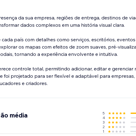
resença da sua empresa, regiões de entrega, destinos de v
ransformar dados complexos em uma história visual clara.
 cada país com detalhes como serviços, escritórios, eventos 
xplorar os mapas com efeitos de zoom suaves, pré-visualiz
ais, tornando a experiência envolvente e intuitiva.
rece controle total, permitindo adicionar, editar e gerenciar
 foi projetado para ser flexível e adaptável para empresas
ducadores e criadores.
5
ção média
4
3
2
1