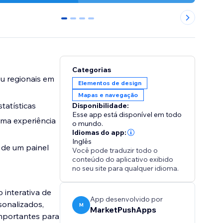
0
1
2
3
Categorias
ou regionais em
Elementos de design
Mapas e navegação
tatísticas
Disponibilidade:
Esse app está disponível em todo
uma experiência
o mundo.
Idiomas do app:
Inglês
 de um painel
Você pode traduzir todo o
conteúdo do aplicativo exibido
no seu site para qualquer idioma.
interativa de
App desenvolvido por
sonalizados,
M
MarketPushApps
importantes para