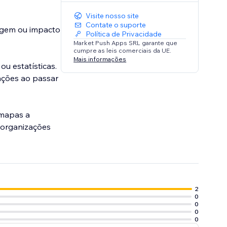
Visite nosso site
Contate o suporte
iagem ou impacto
Política de Privacidade
Market Push Apps SRL garante que
cumpre as leis comerciais da UE.
Mais informações
ou estatísticas.
ações ao passar
 mapas a
, organizações
2
0
0
0
0