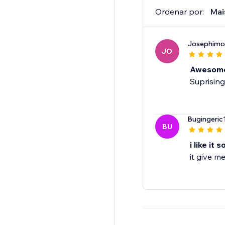
Ordenar por:
Mai
Josephimo
JO
Awesom
Suprising
Bugingeric
BU
i like it 
it give m