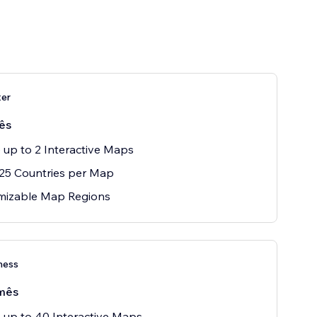
ter
ês
 up to 2 Interactive Maps
25 Countries per Map
mizable Map Regions
ness
mês
 up to 40 Interactive Maps