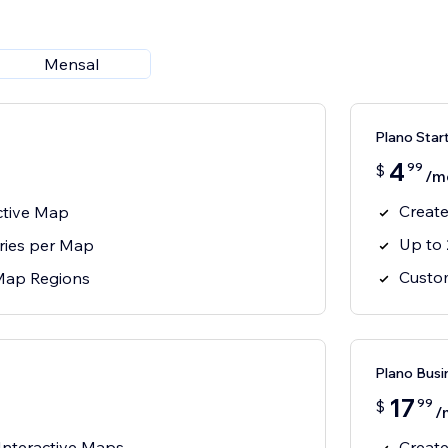
Mensal
Plano Star
4
99
$
/m
Create
ctive Map
Up to 
ries per Map
Custo
Map Regions
Plano Busi
17
99
$
/
 Interactive Maps
Create