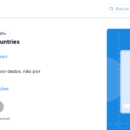
 Wix
untries
Apps
por dados, não por
ções
onível