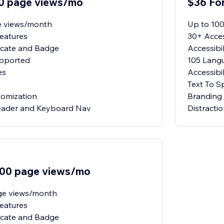
00 page views/mo
$36 Fo
e views/month
Up to 10
Features
30+ Acces
ificate and Badge
Accessibi
pported
105 Lang
es
Accessibil
Text To 
tomization
Branding
Reader and Keyboard Nav
Distracti
000 page views/mo
ge views/month
Features
ificate and Badge