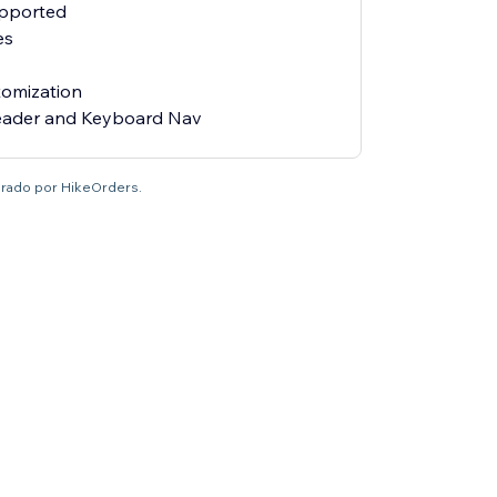
pported
es
tomization
Reader and Keyboard Nav
brado por HikeOrders.