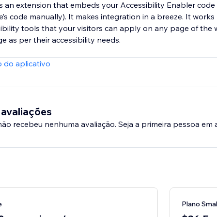
 is an extension that embeds your Accessibility Enabler code
e’s code manually). It makes integration in a breeze. It work
ility tools that your visitors can apply on any page of the 
 as per their accessibility needs.
 do aplicativo
 avaliações
 não recebeu nenhuma avaliação. Seja a primeira pessoa em a
e
Plano Small