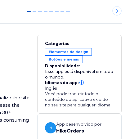
0
1
2
3
4
5
6
7
Categorias
Elementos de design
Botões e menus
Disponibilidade:
Esse app está disponível em todo
o mundo.
Idiomas do app:
Inglês
Você pode traduzir todo o
alize the site
conteúdo do aplicativo exibido
rease the
no seu site para qualquer idioma.
n 30+
kes consuming
App desenvolvido por
.
H
HikeOrders