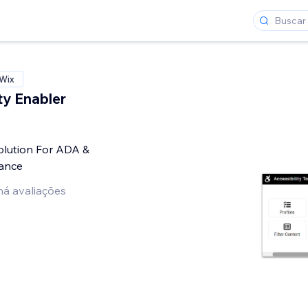
 Wix
ty Enabler
Solution For ADA &
ance
há avaliações