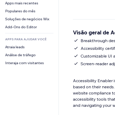
Conversão
Soluções de armazenamento
Apps mais recentes
PDF
Efeitos de imagem
Chat
Dropshipping
Compartilhamento de arquivos
Populares do mês
Botões e menus
Comentários
Preços e assinaturas
Notícias
Banners e selos
Soluções de negócios Wix
Telefone
Financiamento coletivo
Serviços de conteúdo
Calculadoras
Comunidade
Add-Ons do Editor
Alimentos e bebidas
Visão geral de A
Efeitos de texto
Busca
Avaliações e depoimentos
APPS PARA AJUDAR VOCÊ
Previsão do tempo
Breakthrough des
CRM
Atraia leads
Tabelas e gráficos
Accessibility cert
Análise de tráfego
Customizable UI a
Interaja com visitantes
Screen-reader ad
Accessibility Enabler i
based on their needs.
website compliance to 
accessibility tools th
and navigating your we