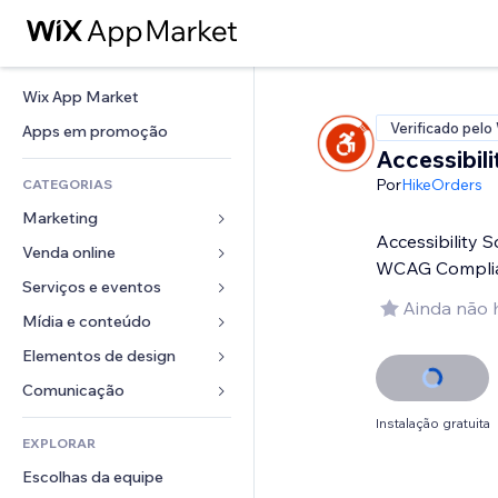
Wix App Market
Verificado pelo
Apps em promoção
Accessibili
Por
HikeOrders
CATEGORIAS
Marketing
Accessibility 
Venda online
Anúncios
WCAG Compli
Mobile
Serviços e eventos
Apps para lojas
Ainda não 
Análises
Frete e entrega
Mídia e conteúdo
Hotéis
Redes sociais
Botões de venda
Eventos
Elementos de design
Galeria
SEO
Cursos online
Restaurantes
Músicas
Mapas e navegação
Comunicação 
Engajamento
Impressão sob demanda
Imobiliária
Podcasts
Privacidade e segurança
Formulários
Instalação gratuita
Listas do site
Contabilidade
EXPLORAR
Meus agendamentos
Fotografia
Relógio
Blog
Email
Cupons e fidelidade
Escolhas da equipe
Vídeo
Templates de página
Enquetes