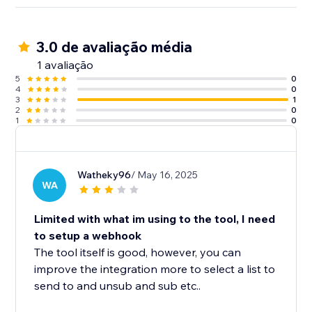
3.0 de avaliação média
1 avaliação
5
0
4
0
3
1
2
0
1
0
Watheky96
/ May 16, 2025
WA
Limited with what im using to the tool, I need
to setup a webhook
The tool itself is good, however, you can
improve the integration more to select a list to
send to and unsub and sub etc..