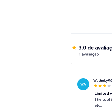
3.0 de avalia
1 avaliação
Watheky9
WA
Limited w
The tool 
etc..