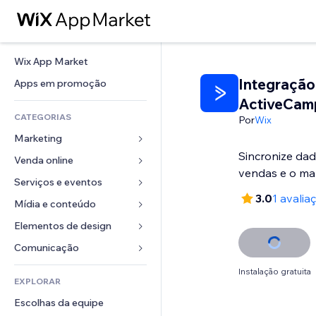
Wix App Market
Integração
Apps em promoção
ActiveCam
CATEGORIAS
Por
Wix
Marketing
Sincronize dad
Venda online
Anúncios
vendas e o ma
Mobile
Serviços e eventos
Apps para lojas
3.0
1 avalia
Análises
Frete e entrega
Mídia e conteúdo
Hotéis
Redes sociais
Botões de venda
Eventos
Elementos de design
Galeria
SEO
Cursos online
Restaurantes
Músicas
Mapas e navegação
Comunicação 
Engajamento
Impressão sob demanda
Imobiliária
Podcasts
Privacidade e segurança
Formulários
Instalação gratuita
Listas do site
Contabilidade
EXPLORAR
Meus agendamentos
Fotografia
Relógio
Blog
Email
Cupons e fidelidade
Escolhas da equipe
Vídeo
Templates de página
Enquetes