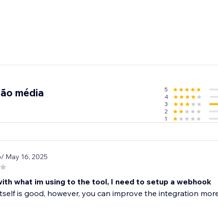
5
ção média
4
3
2
1
6
/ May 16, 2025
ith what im using to the tool, I need to setup a webhook
itself is good, however, you can improve the integration more