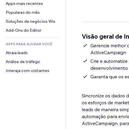
Conversão
Soluções de armazenamento
Apps mais recentes
PDF
Efeitos de imagem
Chat
Dropshipping
Compartilhamento de arquivos
Populares do mês
Botões e menus
Comentários
Preços e assinaturas
Notícias
Banners e selos
Soluções de negócios Wix
Telefone
Financiamento coletivo
Serviços de conteúdo
Calculadoras
Comunidade
Add-Ons do Editor
Alimentos e bebidas
Visão geral de 
Efeitos de texto
Busca
Avaliações e depoimentos
APPS PARA AJUDAR VOCÊ
Previsão do tempo
Gerencie melhor o
CRM
ActiveCampaign
Atraia leads
Tabelas e gráficos
Crie e automatize
Análise de tráfego
desenvolvimento
Interaja com visitantes
Garanta que os es
Sincronize os dados d
os esforços de marketi
leads de maneira simp
automação para envia
ActiveCampaign, para