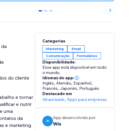
0
1
2
Categorias
 da
Marketing
Email
Comunicação
Formulários
de
Disponibilidade:
Esse app está disponível em todo
o mundo.
os do cliente
Idiomas do app:
Inglês
,
Alemão
,
Espanhol
,
Francês
,
Japonês
,
Português
Destacado em
abalho e tornar
Atraia leads
,
Apps para empresas
ificar e nutrir
ie uma
App desenvolvido por
ontatos da
W
Wix
s e marketing.