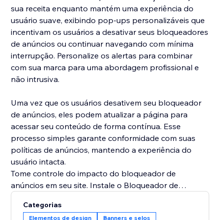
sua receita enquanto mantém uma experiência do
usuário suave, exibindo pop-ups personalizáveis que
incentivam os usuários a desativar seus bloqueadores
de anúncios ou continuar navegando com mínima
interrupção. Personalize os alertas para combinar
com sua marca para uma abordagem profissional e
não intrusiva.
Uma vez que os usuários desativem seu bloqueador
de anúncios, eles podem atualizar a página para
acessar seu conteúdo de forma contínua. Esse
processo simples garante conformidade com suas
políticas de anúncios, mantendo a experiência do
usuário intacta.
Tome controle do impacto do bloqueador de
anúncios em seu site. Instale o Bloqueador de
Anúncios hoje para proteger sua receita e oferecer
Categorias
uma experiência perfeita para seus usuários.
Elementos de design
Banners e selos