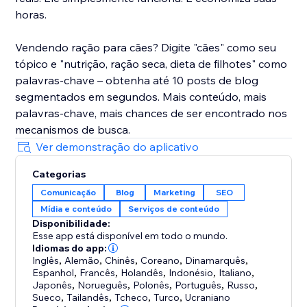
horas.
Vendendo ração para cães? Digite "cães" como seu
tópico e "nutrição, ração seca, dieta de filhotes" como
palavras-chave – obtenha até 10 posts de blog
segmentados em segundos. Mais conteúdo, mais
palavras-chave, mais chances de ser encontrado nos
mecanismos de busca.
Ver demonstração do aplicativo
Categorias
Comunicação
Blog
Marketing
SEO
Mídia e conteúdo
Serviços de conteúdo
Disponibilidade:
Esse app está disponível em todo o mundo.
Idiomas do app:
Inglês
,
Alemão
,
Chinês
,
Coreano
,
Dinamarquês
,
Espanhol
,
Francês
,
Holandês
,
Indonésio
,
Italiano
,
Japonês
,
Norueguês
,
Polonês
,
Português
,
Russo
,
Sueco
,
Tailandês
,
Tcheco
,
Turco
,
Ucraniano