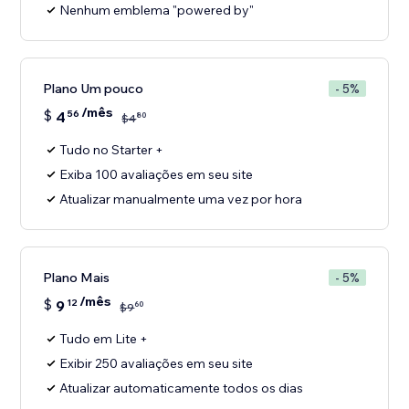
Nenhum emblema "powered by"
Plano Um pouco
- 5%
/mês
$
4
56
80
$
4
Tudo no Starter +
Exiba 100 avaliações em seu site
Atualizar manualmente uma vez por hora
Plano Mais
- 5%
/mês
$
9
12
60
$
9
Tudo em Lite +
Exibir 250 avaliações em seu site
Atualizar automaticamente todos os dias