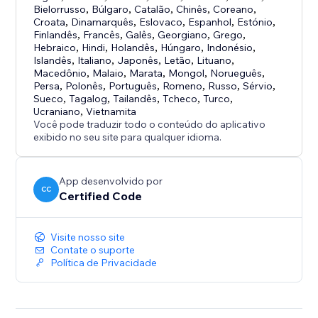
Bielorrusso
,
Búlgaro
,
Catalão
,
Chinês
,
Coreano
,
Croata
,
Dinamarquês
,
Eslovaco
,
Espanhol
,
Estónio
,
Finlandês
,
Francês
,
Galês
,
Georgiano
,
Grego
,
Hebraico
,
Hindi
,
Holandês
,
Húngaro
,
Indonésio
,
Islandês
,
Italiano
,
Japonês
,
Letão
,
Lituano
,
Macedônio
,
Malaio
,
Marata
,
Mongol
,
Norueguês
,
Persa
,
Polonês
,
Português
,
Romeno
,
Russo
,
Sérvio
,
Sueco
,
Tagalog
,
Tailandês
,
Tcheco
,
Turco
,
Ucraniano
,
Vietnamita
Você pode traduzir todo o conteúdo do aplicativo
exibido no seu site para qualquer idioma.
App desenvolvido por
CC
Certified Code
Visite nosso site
Contate o suporte
Política de Privacidade