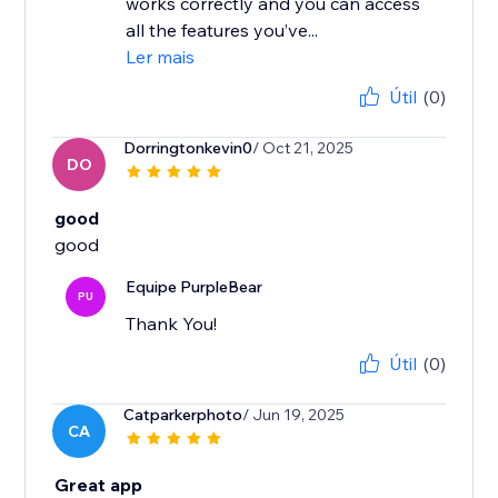
works correctly and you can access
all the features you’ve...
Ler mais
Útil
(0)
Dorringtonkevin0
/ Oct 21, 2025
DO
good
good
Equipe PurpleBear
PU
Thank You!
Útil
(0)
Catparkerphoto
/ Jun 19, 2025
CA
Great app