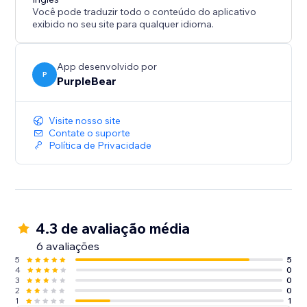
marca e aumente o desempenho de suas vendas com
Você pode traduzir todo o conteúdo do aplicativo
este aplicativo essencial.
exibido no seu site para qualquer idioma.
Instale agora para mostrar avaliações impactantes e
elever o sucesso de sua loja.
App desenvolvido por
P
PurpleBear
Visite nosso site
Contate o suporte
Política de Privacidade
4.3 de avaliação média
6 avaliações
5
5
4
0
3
0
2
0
1
1