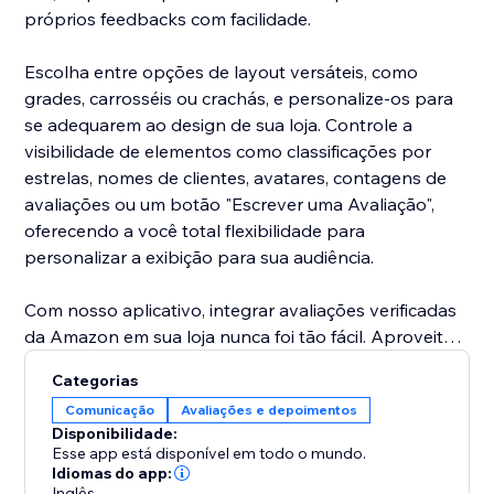
próprios feedbacks com facilidade.
Escolha entre opções de layout versáteis, como
grades, carrosséis ou crachás, e personalize-os para
se adequarem ao design de sua loja. Controle a
visibilidade de elementos como classificações por
estrelas, nomes de clientes, avatares, contagens de
avaliações ou um botão "Escrever uma Avaliação",
oferecendo a você total flexibilidade para
personalizar a exibição para sua audiência.
Com nosso aplicativo, integrar avaliações verificadas
da Amazon em sua loja nunca foi tão fácil. Aproveite
as opções de personalização completa, layouts
Categorias
dinâmicos e designs atraentes que ajudam suas
Comunicação
Avaliações e depoimentos
avaliações a se destacarem e impulsionar conversões.
Disponibilidade:
Esse app está disponível em todo o mundo.
Engaje seus clientes, melhore a credibilidade de sua
Idiomas do app:
Inglês